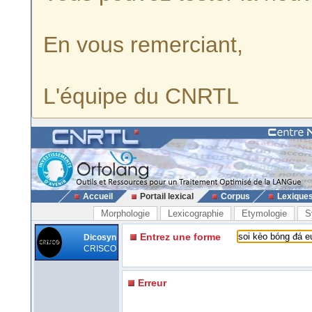
En vous remerciant,
L'équipe du CNRTL
Accueil
Portail lexical
Corpus
Lexique
Morphologie
Lexicographie
Etymologie
S
Entrez une forme
Dicosyn
CRISCO
Erreur