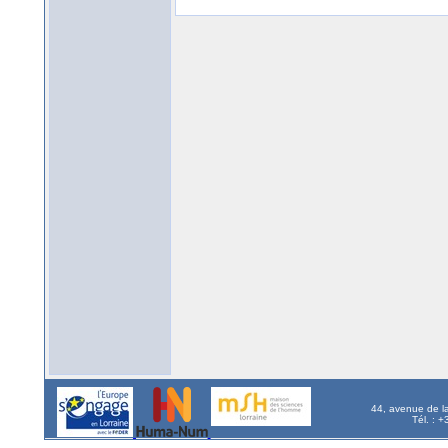
44, avenue de l
Tél. : 