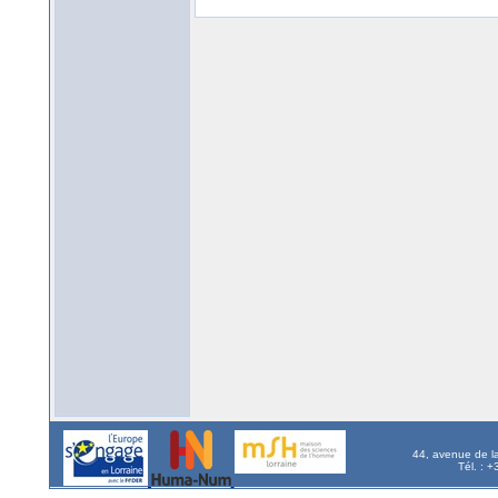
44, avenue de l
Tél. : 