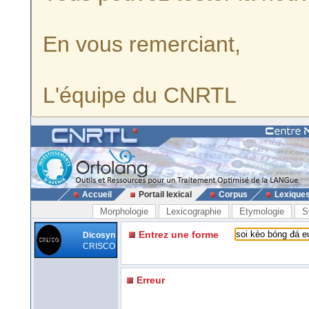
En vous remerciant,
L'équipe du CNRTL
Accueil
Portail lexical
Corpus
Lexique
Morphologie
Lexicographie
Etymologie
S
Entrez une forme
Dicosyn
CRISCO
Erreur