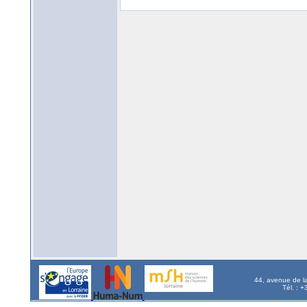
44, avenue de l
Tél. : 