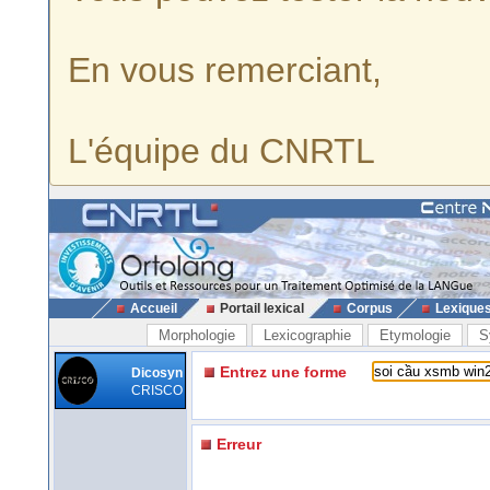
En vous remerciant,
L'équipe du CNRTL
Accueil
Portail lexical
Corpus
Lexique
Morphologie
Lexicographie
Etymologie
S
Entrez une forme
Dicosyn
CRISCO
Erreur