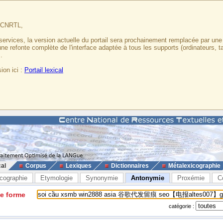
u CNRTL,
services, la version actuelle du portail sera prochainement remplacée par un
 une refonte complète de l'interface adaptée à tous les supports (ordinateurs, t
.
ion ici :
Portail lexical
cal
Corpus
Lexiques
Dictionnaires
Métalexicographie
cographie
Etymologie
Synonymie
Antonymie
Proxémie
C
ne forme
catégorie :