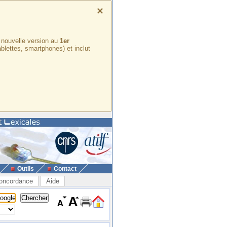
×
e nouvelle version au
1er
ablettes, smartphones) et inclut
Outils
Contact
oncordance
Aide