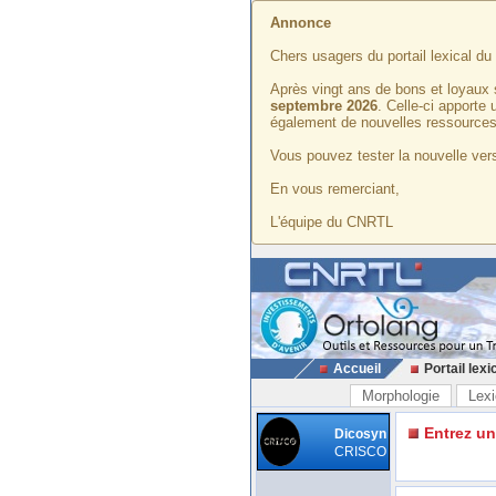
Annonce
Chers usagers du portail lexical d
Après vingt ans de bons et loyaux 
septembre 2026
. Celle-ci apporte
également de nouvelles ressources
Vous pouvez tester la nouvelle vers
En vous remerciant,
L'équipe du CNRTL
Accueil
Portail lexi
Morphologie
Lexi
Entrez u
Dicosyn
CRISCO