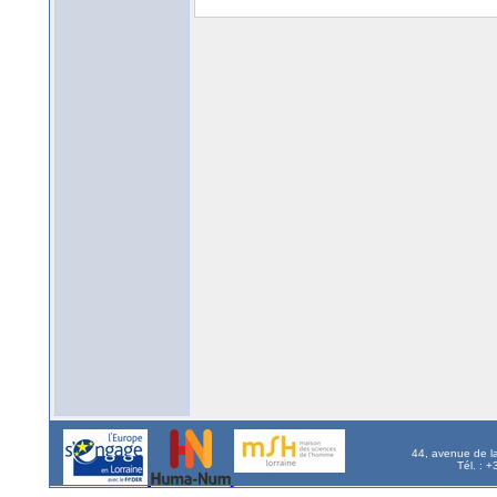
44, avenue de l
Tél. : 