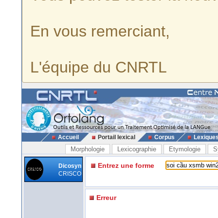
En vous remerciant,
L'équipe du CNRTL
Accueil
Portail lexical
Corpus
Lexique
Morphologie
Lexicographie
Etymologie
S
Entrez une forme
Dicosyn
CRISCO
Erreur