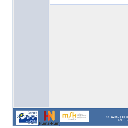
44, avenue de l
Tél. : 