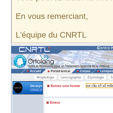
En vous remerciant,
L'équipe du CNRTL
Accueil
Portail lexical
Corpus
Lexique
Morphologie
Lexicographie
Etymologie
S
Entrez une forme
Dicosyn
CRISCO
Erreur