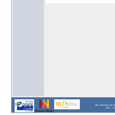
44, avenue de l
Tél. : 