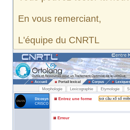
En vous remerciant,
L'équipe du CNRTL
Accueil
Portail lexical
Corpus
Lexique
Morphologie
Lexicographie
Etymologie
S
Entrez une forme
Dicosyn
CRISCO
Erreur