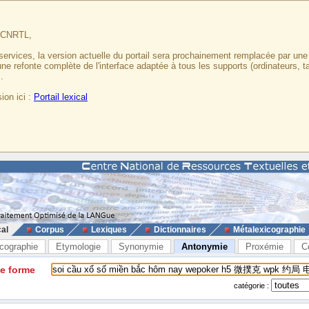
u CNRTL,
services, la version actuelle du portail sera prochainement remplacée par un
 une refonte complète de l'interface adaptée à tous les supports (ordinateurs, t
.
ion ici :
Portail lexical
cal
Corpus
Lexiques
Dictionnaires
Métalexicographie
cographie
Etymologie
Synonymie
Antonymie
Proxémie
C
ne forme
catégorie :