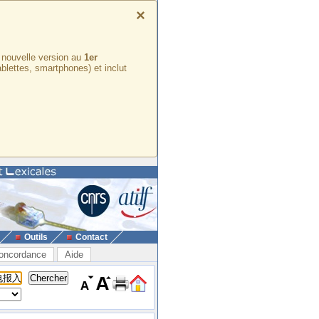
×
e nouvelle version au
1er
ablettes, smartphones) et inclut
Outils
Contact
oncordance
Aide