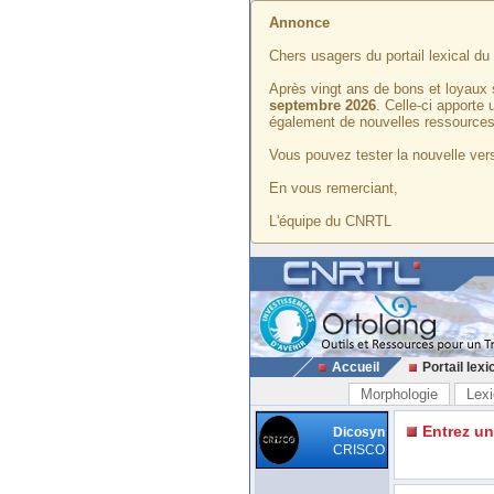
Annonce
Chers usagers du portail lexical d
Après vingt ans de bons et loyaux 
septembre 2026
. Celle-ci apporte
également de nouvelles ressources
Vous pouvez tester la nouvelle vers
En vous remerciant,
L'équipe du CNRTL
Accueil
Portail lexi
Morphologie
Lexi
Entrez u
Dicosyn
CRISCO