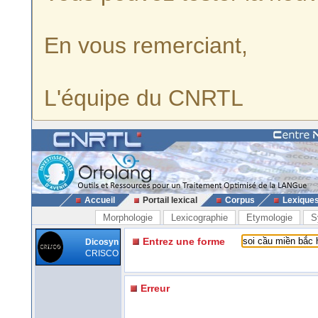
En vous remerciant,
L'équipe du CNRTL
Accueil
Portail lexical
Corpus
Lexique
Morphologie
Lexicographie
Etymologie
S
Entrez une forme
Dicosyn
CRISCO
Erreur