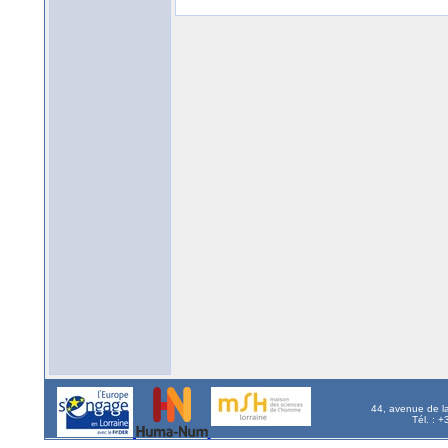
44, avenue de l
Tél. : 