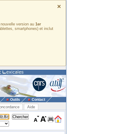
×
e nouvelle version au
1er
ablettes, smartphones) et inclut
Outils
Contact
oncordance
Aide