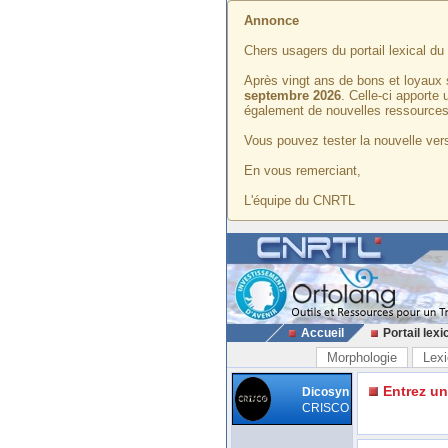
Annonce
Chers usagers du portail lexical d
Après vingt ans de bons et loyaux 
septembre 2026
. Celle-ci apporte
également de nouvelles ressources
Vous pouvez tester la nouvelle vers
En vous remerciant,
L'équipe du CNRTL
Accueil
Portail lexi
Morphologie
Lexi
Entrez u
Dicosyn
CRISCO