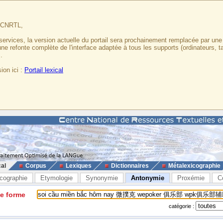
u CNRTL,
services, la version actuelle du portail sera prochainement remplacée par un
 une refonte complète de l'interface adaptée à tous les supports (ordinateurs, t
.
ion ici :
Portail lexical
cal
Corpus
Lexiques
Dictionnaires
Métalexicographie
cographie
Etymologie
Synonymie
Antonymie
Proxémie
C
ne forme
catégorie :