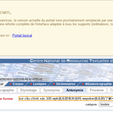
u CNRTL,
services, la version actuelle du portail sera prochainement remplacée par un
 une refonte complète de l'interface adaptée à tous les supports (ordinateurs, t
.
ion ici :
Portail lexical
cal
Corpus
Lexiques
Dictionnaires
Métalexicographie
cographie
Etymologie
Synonymie
Antonymie
Proxémie
C
ne forme
catégorie :