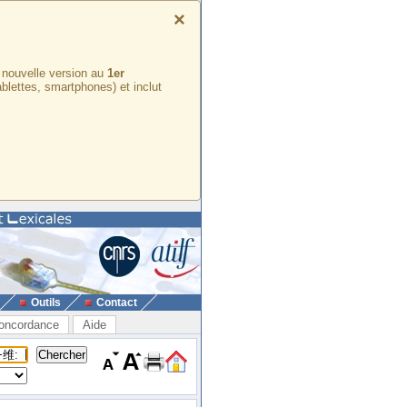
×
e nouvelle version au
1er
ablettes, smartphones) et inclut
Outils
Contact
oncordance
Aide