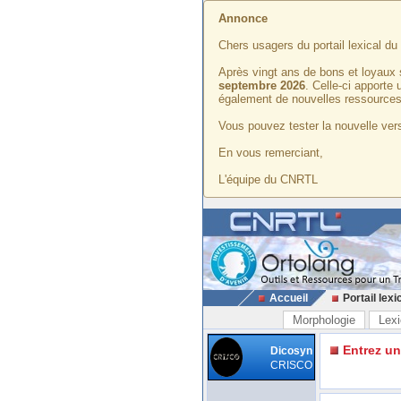
Annonce
Chers usagers du portail lexical d
Après vingt ans de bons et loyaux 
septembre 2026
. Celle-ci apporte
également de nouvelles ressources
Vous pouvez tester la nouvelle vers
En vous remerciant,
L'équipe du CNRTL
Accueil
Portail lexi
Morphologie
Lexi
Entrez u
Dicosyn
CRISCO