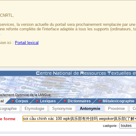
u CNRTL,
services, la version actuelle du portail sera prochainement remplacée par un
 une refonte complète de l'interface adaptée à tous les supports (ordinateurs, t
.
ion ici :
Portail lexical
cal
Corpus
Lexiques
Dictionnaires
Métalexicographie
cographie
Etymologie
Synonymie
Antonymie
Proxémie
C
ne forme
catégorie :