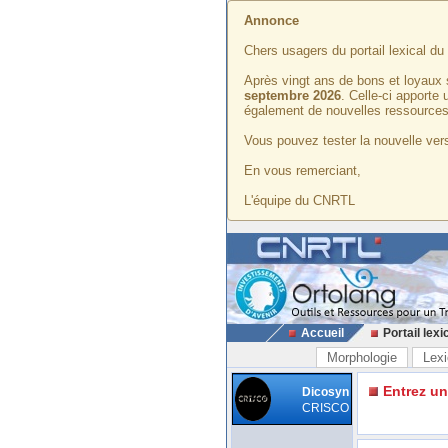
Annonce
Chers usagers du portail lexical d
Après vingt ans de bons et loyaux 
septembre 2026
. Celle-ci apporte
également de nouvelles ressources
Vous pouvez tester la nouvelle vers
En vous remerciant,
L'équipe du CNRTL
Accueil
Portail lexi
Morphologie
Lexi
Entrez u
Dicosyn
CRISCO