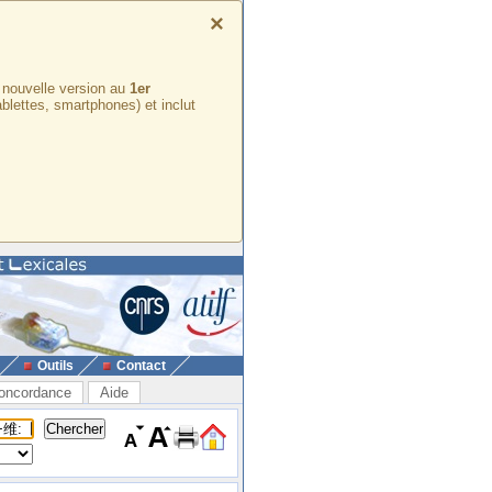
×
e nouvelle version au
1er
ablettes, smartphones) et inclut
Outils
Contact
oncordance
Aide