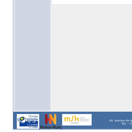
44, avenue de l
Tél. : 