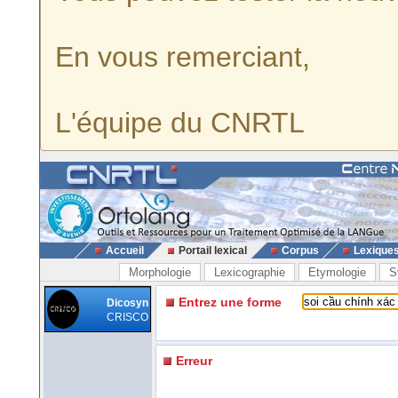
En vous remerciant,
L'équipe du CNRTL
Accueil
Portail lexical
Corpus
Lexique
Morphologie
Lexicographie
Etymologie
S
Entrez une forme
Dicosyn
CRISCO
Erreur