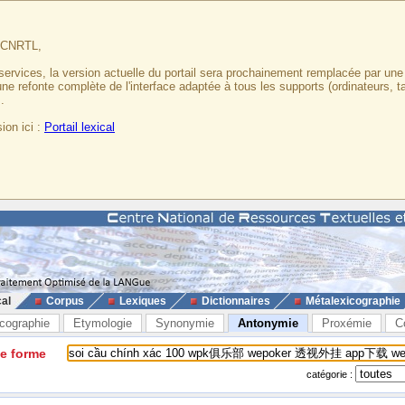
u CNRTL,
services, la version actuelle du portail sera prochainement remplacée par un
 une refonte complète de l'interface adaptée à tous les supports (ordinateurs, t
.
ion ici :
Portail lexical
cal
Corpus
Lexiques
Dictionnaires
Métalexicographie
cographie
Etymologie
Synonymie
Antonymie
Proxémie
C
ne forme
catégorie :