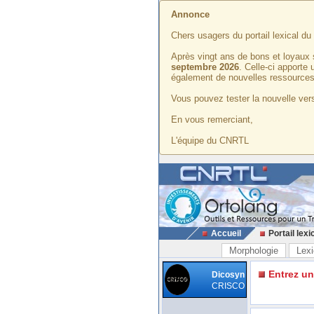
Annonce
Chers usagers du portail lexical d
Après vingt ans de bons et loyaux 
septembre 2026
. Celle-ci apporte
également de nouvelles ressources
Vous pouvez tester la nouvelle vers
En vous remerciant,
L'équipe du CNRTL
Accueil
Portail lexi
Morphologie
Lexi
Entrez u
Dicosyn
CRISCO