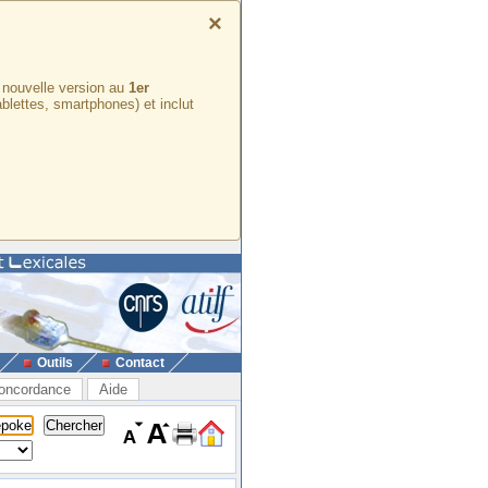
×
e nouvelle version au
1er
ablettes, smartphones) et inclut
Outils
Contact
oncordance
Aide