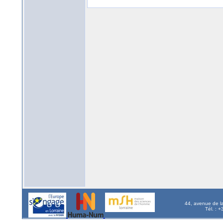
44, avenue de l
Tél. : 