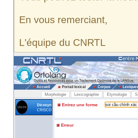
En vous remerciant,
L'équipe du CNRTL
Accueil
Portail lexical
Corpus
Lexique
Morphologie
Lexicographie
Etymologie
S
Entrez une forme
Dicosyn
CRISCO
Erreur