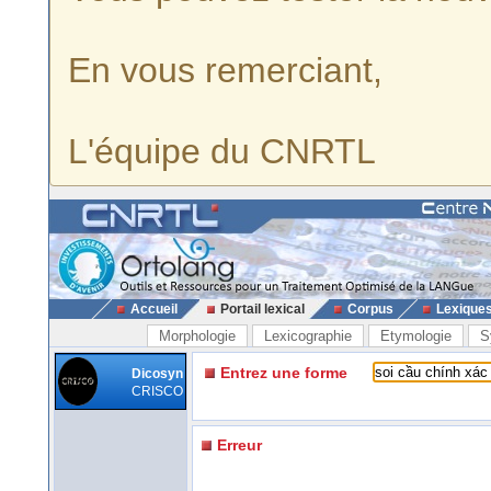
En vous remerciant,
L'équipe du CNRTL
Accueil
Portail lexical
Corpus
Lexique
Morphologie
Lexicographie
Etymologie
S
Entrez une forme
Dicosyn
CRISCO
Erreur