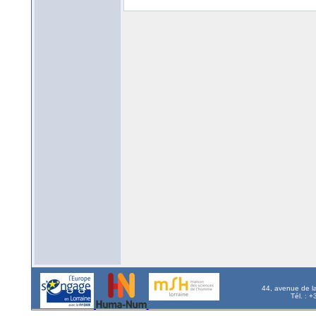
44, avenue de l
Tél. : 