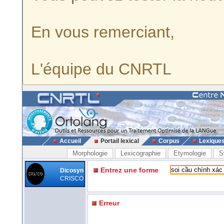
En vous remerciant,
L'équipe du CNRTL
Accueil
Portail lexical
Corpus
Lexique
Morphologie
Lexicographie
Etymologie
S
Entrez une forme
Dicosyn
CRISCO
Erreur