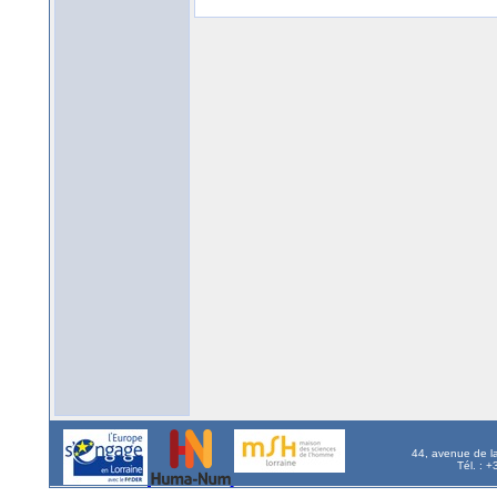
44, avenue de l
Tél. : 