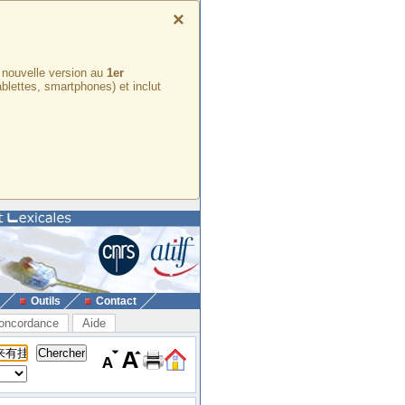
×
e nouvelle version au
1er
ablettes, smartphones) et inclut
Outils
Contact
oncordance
Aide