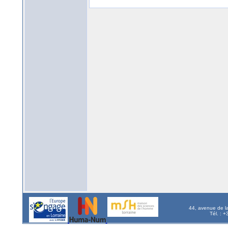
44, avenue de l
Tél. : 