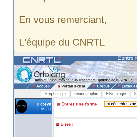
En vous remerciant,
L'équipe du CNRTL
Accueil
Portail lexical
Corpus
Lexique
Morphologie
Lexicographie
Etymologie
S
Entrez une forme
Dicosyn
CRISCO
Erreur