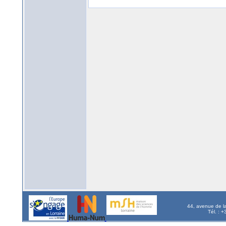
44, avenue de l
Tél. : 