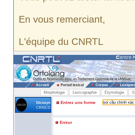
En vous remerciant,
L'équipe du CNRTL
Accueil
Portail lexical
Corpus
Lexique
Morphologie
Lexicographie
Etymologie
S
Entrez une forme
Dicosyn
CRISCO
Erreur