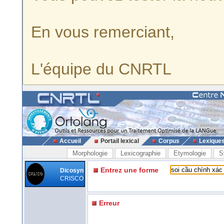
En vous remerciant,
L'équipe du CNRTL
Accueil
Portail lexical
Corpus
Lexique
Morphologie
Lexicographie
Etymologie
S
Entrez une forme
Dicosyn
CRISCO
Erreur