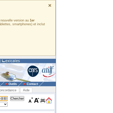
×
e nouvelle version au
1er
ablettes, smartphones) et inclut
Outils
Contact
oncordance
Aide