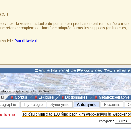
u CNRTL,
services, la version actuelle du portail sera prochainement remplacée par un
 une refonte complète de l'interface adaptée à tous les supports (ordinateurs, t
.
ion ici :
Portail lexical
cal
Corpus
Lexiques
Dictionnaires
Métalexicographie
cographie
Etymologie
Synonymie
Antonymie
Proxémie
C
ne forme
catégorie :