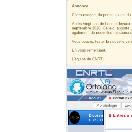
Annonce
Chers usagers du portail lexical d
Après vingt ans de bons et loyaux 
septembre 2026
. Celle-ci apporte
également de nouvelles ressources
Vous pouvez tester la nouvelle vers
En vous remerciant,
L'équipe du CNRTL
Accueil
Portail lexi
Morphologie
Lexi
Entrez u
Dicosyn
CRISCO