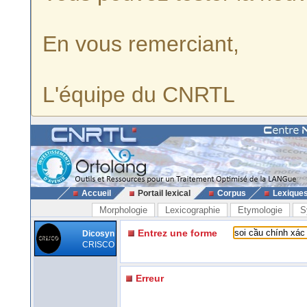
En vous remerciant,
L'équipe du CNRTL
Accueil
Portail lexical
Corpus
Lexique
Morphologie
Lexicographie
Etymologie
S
Entrez une forme
Dicosyn
CRISCO
Erreur