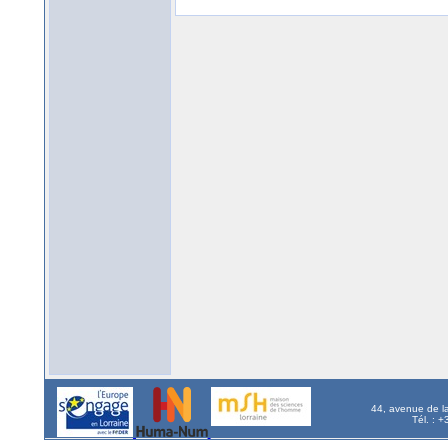
44, avenue de l
Tél. : 