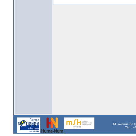
44, avenue de l
Tél. : 