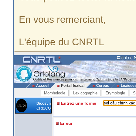
En vous remerciant,
L'équipe du CNRTL
Accueil
Portail lexical
Corpus
Lexique
Morphologie
Lexicographie
Etymologie
S
Entrez une forme
Dicosyn
CRISCO
Erreur