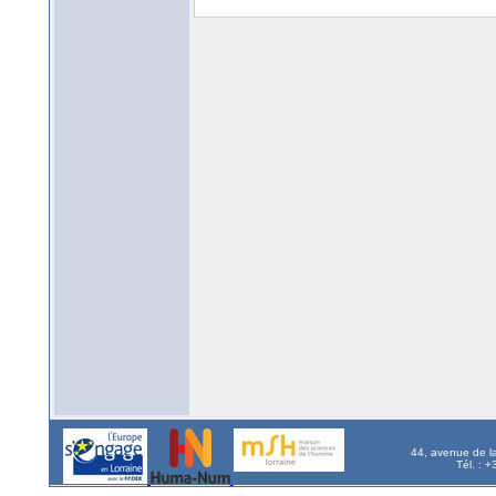
44, avenue de l
Tél. : 