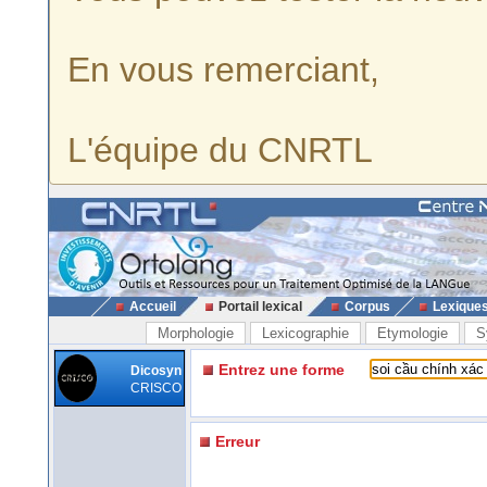
En vous remerciant,
L'équipe du CNRTL
Accueil
Portail lexical
Corpus
Lexique
Morphologie
Lexicographie
Etymologie
S
Entrez une forme
Dicosyn
CRISCO
Erreur