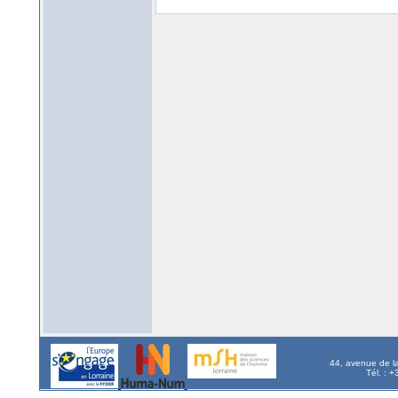
44, avenue de l
Tél. : 