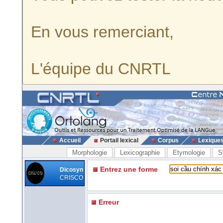
En vous remerciant,
L'équipe du CNRTL
Accueil
Portail lexical
Corpus
Lexique
Morphologie
Lexicographie
Etymologie
S
Entrez une forme
Dicosyn
CRISCO
Erreur