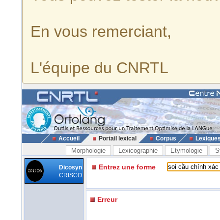
En vous remerciant,
L'équipe du CNRTL
Accueil
Portail lexical
Corpus
Lexique
Morphologie
Lexicographie
Etymologie
S
Entrez une forme
Dicosyn
CRISCO
Erreur