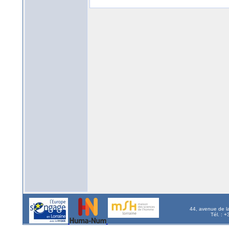
44, avenue de l
Tél. : 