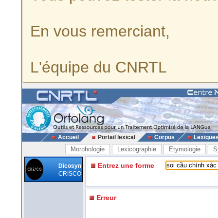
En vous remerciant,
L'équipe du CNRTL
Accueil
Portail lexical
Corpus
Lexique
Morphologie
Lexicographie
Etymologie
S
Entrez une forme
Dicosyn
CRISCO
Erreur