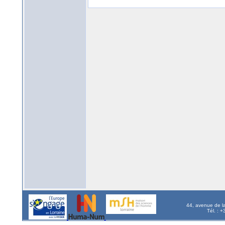
44, avenue de l
Tél. : 