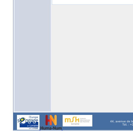
44, avenue de l
Tél. : 