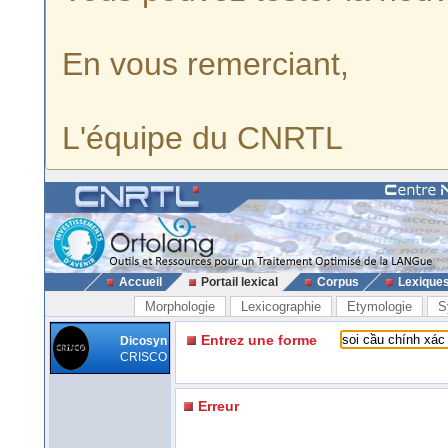
En vous remerciant,
L'équipe du CNRTL
Accueil
Portail lexical
Corpus
Lexique
Morphologie
Lexicographie
Etymologie
S
Entrez une forme
Dicosyn
CRISCO
Erreur