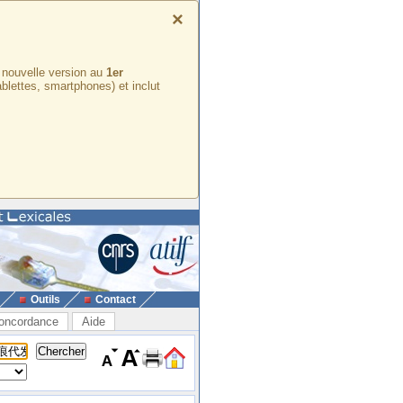
×
e nouvelle version au
1er
ablettes, smartphones) et inclut
Outils
Contact
oncordance
Aide