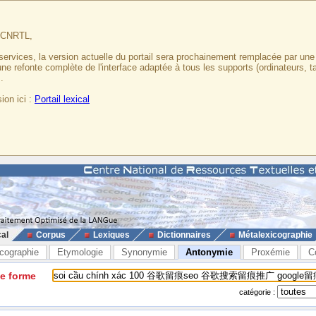
u CNRTL,
services, la version actuelle du portail sera prochainement remplacée par un
 une refonte complète de l'interface adaptée à tous les supports (ordinateurs, t
.
ion ici :
Portail lexical
cal
Corpus
Lexiques
Dictionnaires
Métalexicographie
cographie
Etymologie
Synonymie
Antonymie
Proxémie
C
ne forme
catégorie :