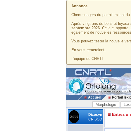
Annonce
Chers usagers du portail lexical d
Après vingt ans de bons et loyaux 
septembre 2026
. Celle-ci apporte
également de nouvelles ressources
Vous pouvez tester la nouvelle vers
En vous remerciant,
L'équipe du CNRTL
Accueil
Portail lexi
Morphologie
Lexi
Entrez u
Dicosyn
CRISCO