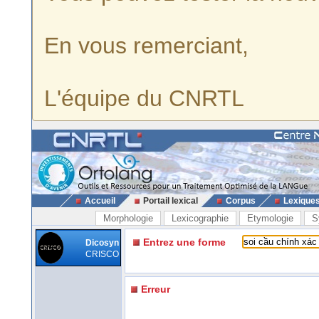
En vous remerciant,
L'équipe du CNRTL
Accueil
Portail lexical
Corpus
Lexique
Morphologie
Lexicographie
Etymologie
S
Entrez une forme
Dicosyn
CRISCO
Erreur