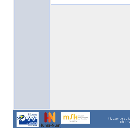
44, avenue de l
Tél. : 