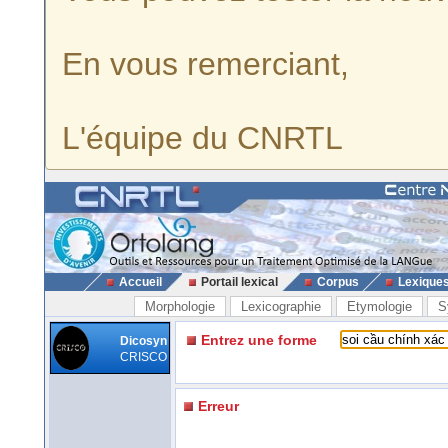
En vous remerciant,
L'équipe du CNRTL
Accueil
Portail lexical
Corpus
Lexique
Morphologie
Lexicographie
Etymologie
S
Entrez une forme
Dicosyn
CRISCO
Erreur