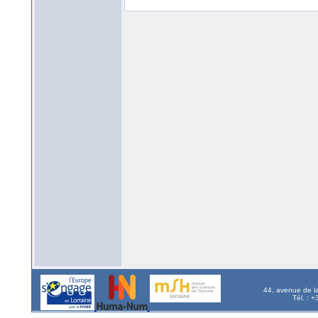
44, avenue de l
Tél. : 