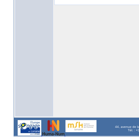
44, avenue de l
Tél. : 