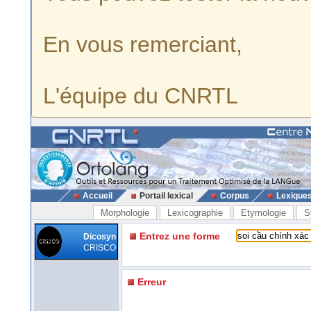
En vous remerciant,
L'équipe du CNRTL
Accueil
Portail lexical
Corpus
Lexique
Morphologie
Lexicographie
Etymologie
S
Entrez une forme
Dicosyn
CRISCO
Erreur