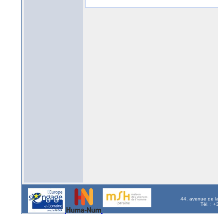
44, avenue de l
Tél. : 