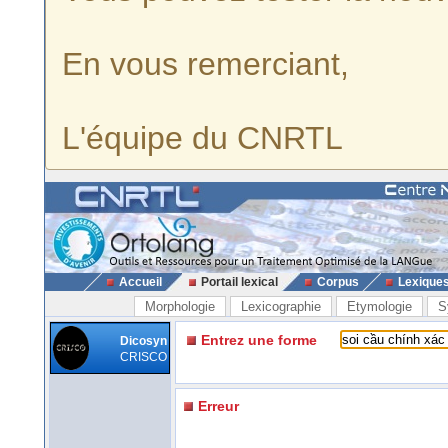
En vous remerciant,
L'équipe du CNRTL
Accueil
Portail lexical
Corpus
Lexique
Morphologie
Lexicographie
Etymologie
S
Entrez une forme
Dicosyn
CRISCO
Erreur