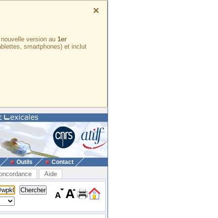
×
e nouvelle version au
1er
ablettes, smartphones) et inclut
Outils
Contact
oncordance
Aide