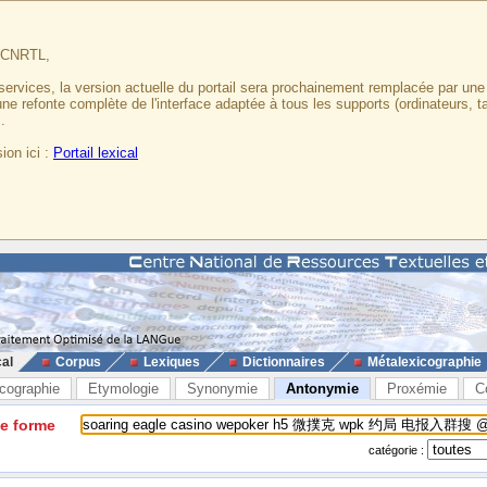
u CNRTL,
services, la version actuelle du portail sera prochainement remplacée par un
 une refonte complète de l'interface adaptée à tous les supports (ordinateurs, t
.
ion ici :
Portail lexical
cal
Corpus
Lexiques
Dictionnaires
Métalexicographie
cographie
Etymologie
Synonymie
Antonymie
Proxémie
C
ne forme
catégorie :