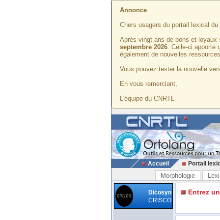
Annonce
Chers usagers du portail lexical d
Après vingt ans de bons et loyaux 
septembre 2026
. Celle-ci apporte
également de nouvelles ressources
Vous pouvez tester la nouvelle vers
En vous remerciant,
L'équipe du CNRTL
Accueil
Portail lexi
Morphologie
Lexi
Entrez u
Dicosyn
CRISCO