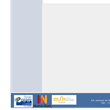
44, avenue de l
Tél. : 