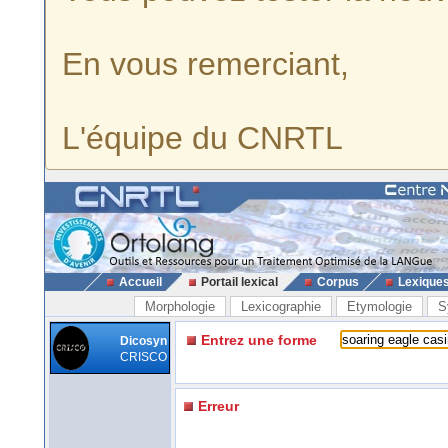
En vous remerciant,
L'équipe du CNRTL
Accueil
Portail lexical
Corpus
Lexique
Morphologie
Lexicographie
Etymologie
S
Entrez une forme
Dicosyn
CRISCO
Erreur