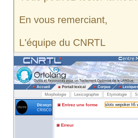
En vous remerciant,
L'équipe du CNRTL
Accueil
Portail lexical
Corpus
Lexique
Morphologie
Lexicographie
Etymologie
S
Entrez une forme
Dicosyn
CRISCO
Erreur