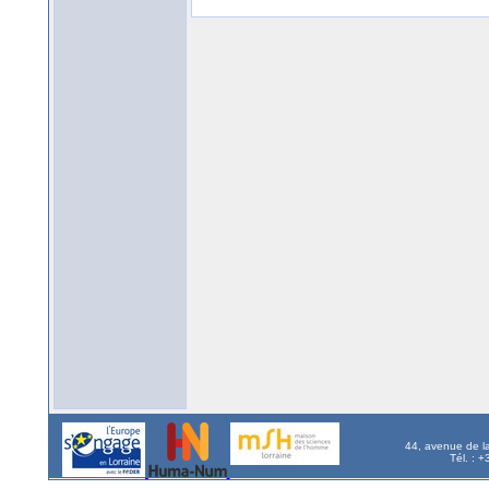
44, avenue de l
Tél. : 