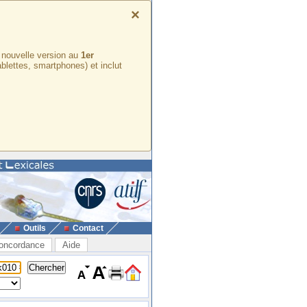
×
e nouvelle version au
1er
ablettes, smartphones) et inclut
Outils
Contact
oncordance
Aide