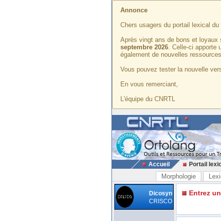
Annonce
Chers usagers du portail lexical d
Après vingt ans de bons et loyaux 
septembre 2026
. Celle-ci apporte
également de nouvelles ressources
Vous pouvez tester la nouvelle vers
En vous remerciant,
L'équipe du CNRTL
Accueil
Portail lexi
Morphologie
Lexi
Entrez u
Dicosyn
CRISCO