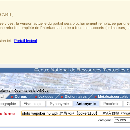
u CNRTL,
services, la version actuelle du portail sera prochainement remplacée par un
 une refonte complète de l'interface adaptée à tous les supports (ordinateurs, t
.
ion ici :
Portail lexical
cal
Corpus
Lexiques
Dictionnaires
Métalexicographie
cographie
Etymologie
Synonymie
Antonymie
Proxémie
C
ne forme
catégorie :