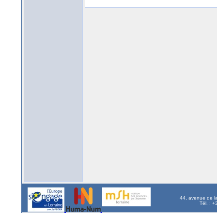
44, avenue de l
Tél. : 