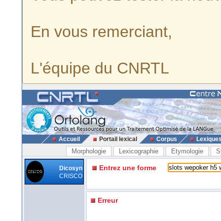
En vous remerciant,
L'équipe du CNRTL
Accueil
Portail lexical
Corpus
Lexique
Morphologie
Lexicographie
Etymologie
S
Entrez une forme
Dicosyn
CRISCO
Erreur