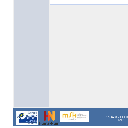
44, avenue de l
Tél. : 