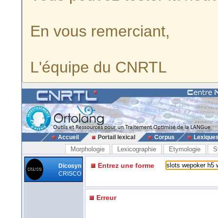
En vous remerciant,
L'équipe du CNRTL
Accueil
Portail lexical
Corpus
Lexique
Morphologie
Lexicographie
Etymologie
S
Entrez une forme
Dicosyn
CRISCO
Erreur