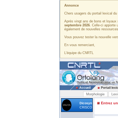
Annonce
Chers usagers du portail lexical d
Après vingt ans de bons et loyaux 
septembre 2026
. Celle-ci apporte
également de nouvelles ressources
Vous pouvez tester la nouvelle vers
En vous remerciant,
L'équipe du CNRTL
Accueil
Portail lexi
Morphologie
Lexi
Entrez u
Dicosyn
CRISCO