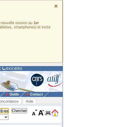
×
e nouvelle version au
1er
ablettes, smartphones) et inclut
Outils
Contact
oncordance
Aide