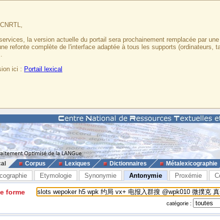
u CNRTL,
services, la version actuelle du portail sera prochainement remplacée par un
 une refonte complète de l'interface adaptée à tous les supports (ordinateurs, t
.
ion ici :
Portail lexical
cal
Corpus
Lexiques
Dictionnaires
Métalexicographie
cographie
Etymologie
Synonymie
Antonymie
Proxémie
C
ne forme
catégorie :