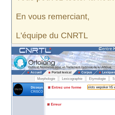
En vous remerciant,
L'équipe du CNRTL
Accueil
Portail lexical
Corpus
Lexique
Morphologie
Lexicographie
Etymologie
S
Entrez une forme
Dicosyn
CRISCO
Erreur