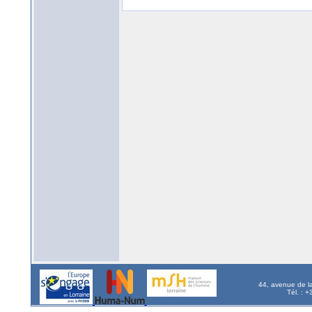
44, avenue de l
Tél. : 