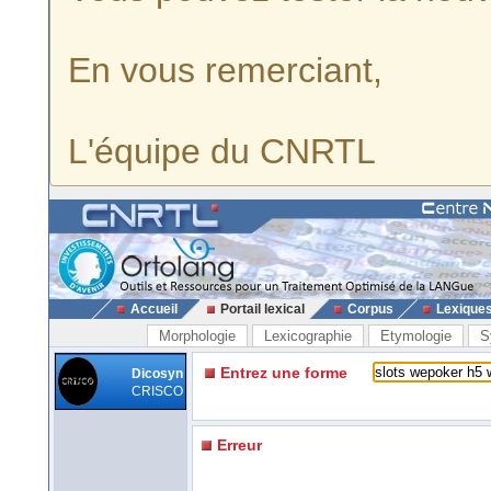
En vous remerciant,
L'équipe du CNRTL
Accueil
Portail lexical
Corpus
Lexique
Morphologie
Lexicographie
Etymologie
S
Entrez une forme
Dicosyn
CRISCO
Erreur