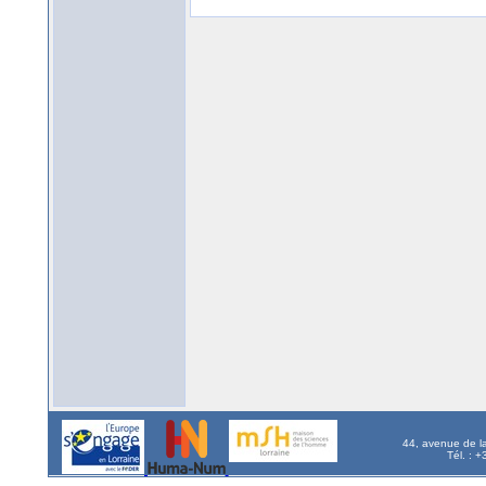
44, avenue de l
Tél. : 