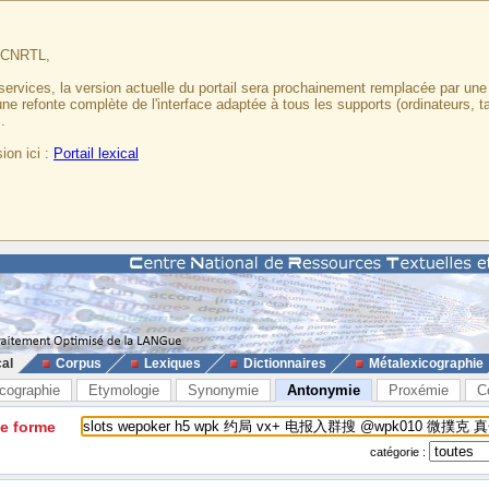
u CNRTL,
services, la version actuelle du portail sera prochainement remplacée par un
 une refonte complète de l'interface adaptée à tous les supports (ordinateurs, t
.
ion ici :
Portail lexical
cal
Corpus
Lexiques
Dictionnaires
Métalexicographie
cographie
Etymologie
Synonymie
Antonymie
Proxémie
C
ne forme
catégorie :