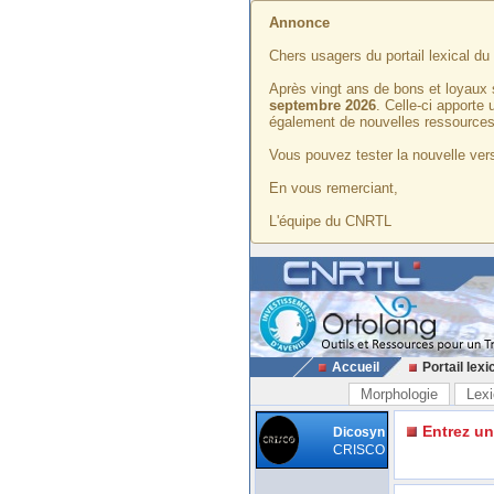
Annonce
Chers usagers du portail lexical d
Après vingt ans de bons et loyaux 
septembre 2026
. Celle-ci apporte
également de nouvelles ressources
Vous pouvez tester la nouvelle vers
En vous remerciant,
L'équipe du CNRTL
Accueil
Portail lexi
Morphologie
Lexi
Entrez u
Dicosyn
CRISCO