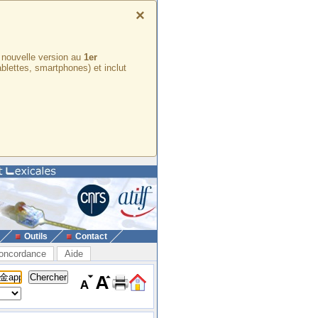
×
e nouvelle version au
1er
ablettes, smartphones) et inclut
Outils
Contact
oncordance
Aide