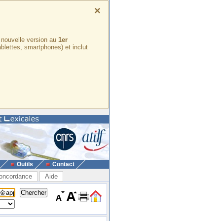
×
e nouvelle version au
1er
ablettes, smartphones) et inclut
Outils
Contact
oncordance
Aide