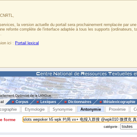
u CNRTL,
services, la version actuelle du portail sera prochainement remplacée par un
 une refonte complète de l'interface adaptée à tous les supports (ordinateurs, t
.
ion ici :
Portail lexical
cal
Corpus
Lexiques
Dictionnaires
Métalexicographie
cographie
Etymologie
Synonymie
Antonymie
Proxémie
C
ne forme
catégorie :