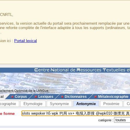
u CNRTL,
services, la version actuelle du portail sera prochainement remplacée par un
 une refonte complète de l'interface adaptée à tous les supports (ordinateurs, t
.
ion ici :
Portail lexical
cal
Corpus
Lexiques
Dictionnaires
Métalexicographie
cographie
Etymologie
Synonymie
Antonymie
Proxémie
C
ne forme
catégorie :