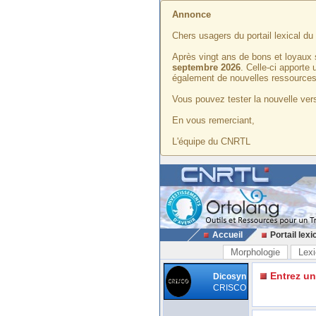
Annonce
Chers usagers du portail lexical d
Après vingt ans de bons et loyaux 
septembre 2026
. Celle-ci apporte
également de nouvelles ressources
Vous pouvez tester la nouvelle vers
En vous remerciant,
L'équipe du CNRTL
Accueil
Portail lexi
Morphologie
Lexi
Entrez u
Dicosyn
CRISCO