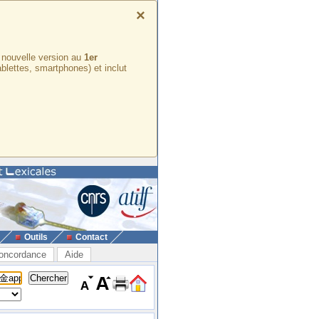
×
e nouvelle version au
1er
ablettes, smartphones) et inclut
Outils
Contact
oncordance
Aide