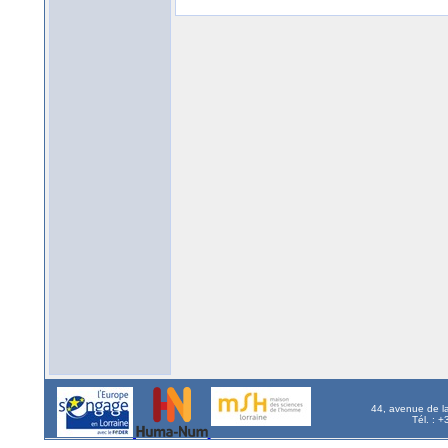
44, avenue de l
Tél. : 