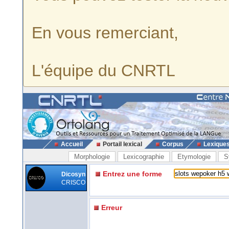
En vous remerciant,
L'équipe du CNRTL
Accueil
Portail lexical
Corpus
Lexique
Morphologie
Lexicographie
Etymologie
S
Entrez une forme
Dicosyn
CRISCO
Erreur