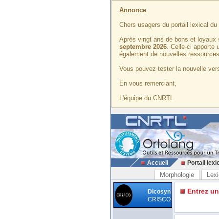
Annonce
Chers usagers du portail lexical d
Après vingt ans de bons et loyaux 
septembre 2026
. Celle-ci apporte
également de nouvelles ressources
Vous pouvez tester la nouvelle vers
En vous remerciant,
L'équipe du CNRTL
Accueil
Portail lexi
Morphologie
Lexi
Entrez u
Dicosyn
CRISCO