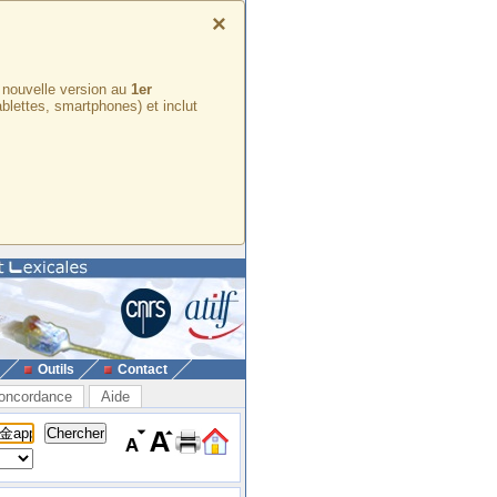
×
e nouvelle version au
1er
ablettes, smartphones) et inclut
Outils
Contact
oncordance
Aide