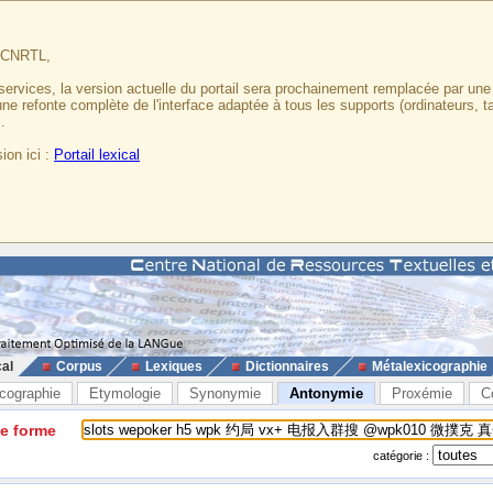
u CNRTL,
services, la version actuelle du portail sera prochainement remplacée par un
 une refonte complète de l'interface adaptée à tous les supports (ordinateurs, t
.
ion ici :
Portail lexical
cal
Corpus
Lexiques
Dictionnaires
Métalexicographie
cographie
Etymologie
Synonymie
Antonymie
Proxémie
C
ne forme
catégorie :