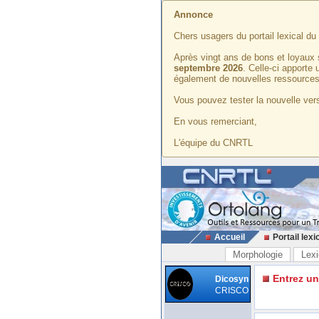
Annonce
Chers usagers du portail lexical d
Après vingt ans de bons et loyaux 
septembre 2026
. Celle-ci apporte
également de nouvelles ressources
Vous pouvez tester la nouvelle vers
En vous remerciant,
L'équipe du CNRTL
Accueil
Portail lexi
Morphologie
Lexi
Entrez u
Dicosyn
CRISCO