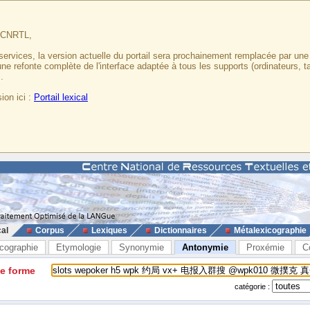
u CNRTL,
services, la version actuelle du portail sera prochainement remplacée par un
 une refonte complète de l'interface adaptée à tous les supports (ordinateurs, t
.
ion ici :
Portail lexical
cal
Corpus
Lexiques
Dictionnaires
Métalexicographie
cographie
Etymologie
Synonymie
Antonymie
Proxémie
C
ne forme
catégorie :