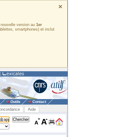
×
e nouvelle version au
1er
ablettes, smartphones) et inclut
Outils
Contact
oncordance
Aide