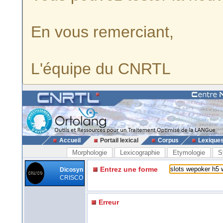
En vous remerciant,
L'équipe du CNRTL
Accueil
Portail lexical
Corpus
Lexique
Morphologie
Lexicographie
Etymologie
S
Entrez une forme
Dicosyn
CRISCO
Erreur