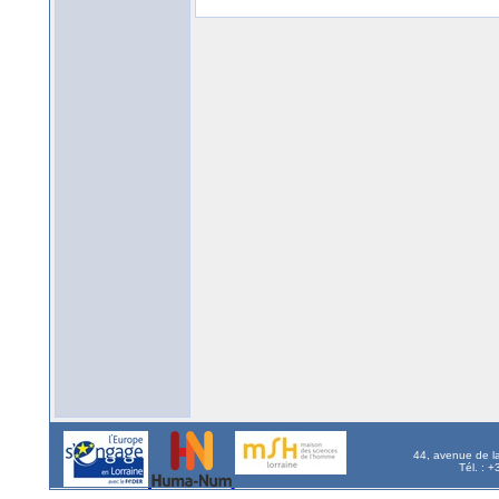
44, avenue de l
Tél. : 